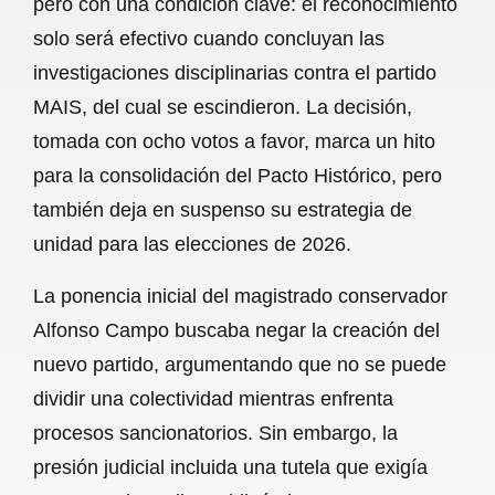
pero con una condición clave: el reconocimiento
o
A
r
solo será efectivo cuando concluyan las
investigaciones disciplinarias contra el partido
o
p
a
MAIS, del cual se escindieron. La decisión,
k
p
m
tomada con ocho votos a favor, marca un hito
para la consolidación del Pacto Histórico, pero
también deja en suspenso su estrategia de
unidad para las elecciones de 2026.
La ponencia inicial del magistrado conservador
Alfonso Campo buscaba negar la creación del
nuevo partido, argumentando que no se puede
dividir una colectividad mientras enfrenta
procesos sancionatorios. Sin embargo, la
presión judicial incluida una tutela que exigía