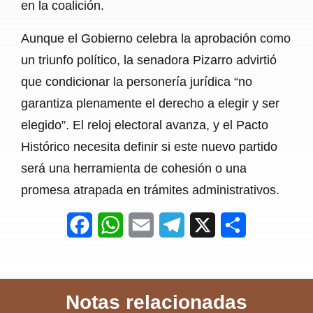
en la coalición.
Aunque el Gobierno celebra la aprobación como
un triunfo político, la senadora Pizarro advirtió
que condicionar la personería jurídica “no
garantiza plenamente el derecho a elegir y ser
elegido”. El reloj electoral avanza, y el Pacto
Histórico necesita definir si este nuevo partido
será una herramienta de cohesión o una
promesa atrapada en trámites administrativos.
F
W
E
T
X
S
a
h
m
e
h
c
a
a
l
a
Notas relacionadas
e
t
i
e
r