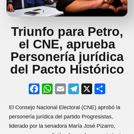
Triunfo para Petro,
el CNE, aprueba
Personería jurídica
del Pacto Histórico
F
W
E
T
X
S
a
h
m
e
h
El Consejo Nacional Electoral (CNE) aprobó la
c
a
a
l
a
personería jurídica del partido Progresistas,
e
t
i
e
r
liderado por la senadora María José Pizarro,
b
s
l
g
e