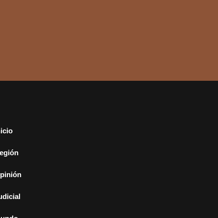
nicio
egión
pinión
udicial