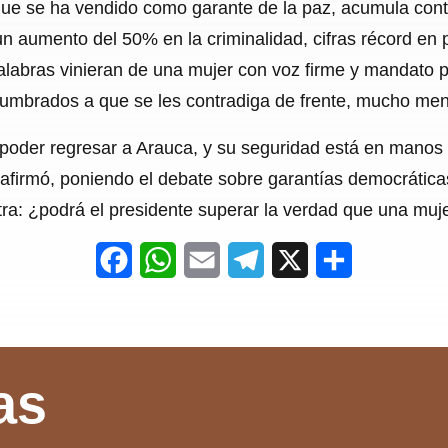
que se ha vendido como garante de la paz, acumula con
 aumento del 50% en la criminalidad, cifras récord en 
alabras vinieran de una mujer con voz firme y mandato 
umbrados a que se les contradiga de frente, mucho men
 poder regresar a Arauca, y su seguridad está en manos d
, afirmó, poniendo el debate sobre garantías democráticas
ra: ¿podrá el presidente superar la verdad que una muje
F
W
E
T
X
S
a
h
m
e
h
c
a
a
l
a
e
t
i
e
r
as
b
s
l
g
e
o
A
r