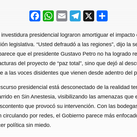
F
W
E
T
X
S
a
h
m
e
h
a investidura presidencial lograron amortiguar el impacto
c
a
a
l
a
ión legislativa. “Usted defraudó a las regiones”, dijo la
e
t
i
e
r
rece que el presidente Gustavo Petro no ha logrado re
b
s
l
g
e
acturas del proyecto de “paz total”, sino que dejó al des
o
A
r
e a las voces disidentes que vienen desde adentro del po
o
p
a
discurso presidencial está desconectado de la realidad te
k
p
m
ido en Sin Anestesia, visibilizando las amenazas que en
scontento que provocó su intervención. Con las bodegas 
 circulando por redes, el Gobierno parece más enfocado 
er política sin miedo.