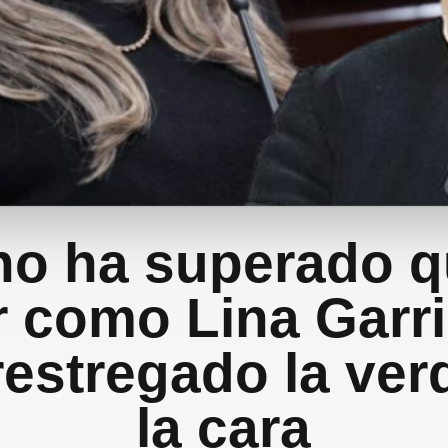
no ha superado 
 como Lina Garri
restregado la ver
la cara