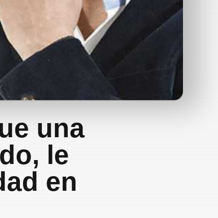
que una
do, le
dad en