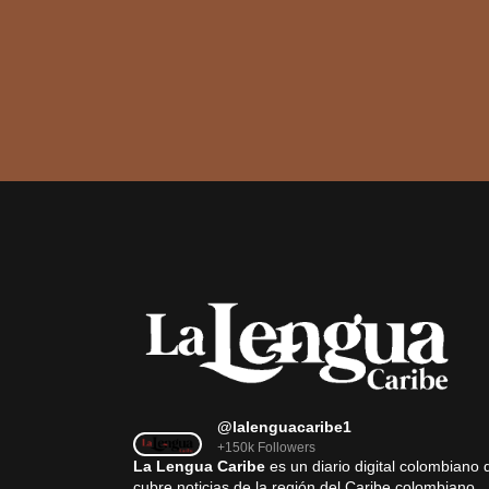
@lalenguacaribe1
+150k Followers
La Lengua Caribe
es un diario digital colombiano 
cubre noticias de la región del Caribe colombiano,