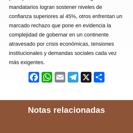
mandatarios logran sostener niveles de
confianza superiores al 45%, otros enfrentan un
marcado rechazo que pone en evidencia la
complejidad de gobernar en un continente
atravesado por crisis económicas, tensiones
institucionales y demandas sociales cada vez
más exigentes.
F
W
E
T
X
S
a
h
m
e
h
c
a
a
l
a
Notas relacionadas
e
t
i
e
r
b
s
l
g
e
o
A
r