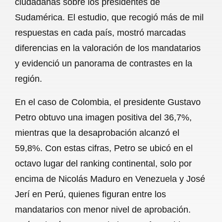
ciudadanas sobre los presidentes de
o
A
r
Sudamérica. El estudio, que recogió más de mil
respuestas en cada país, mostró marcadas
o
p
a
diferencias en la valoración de los mandatarios
k
p
m
y evidenció un panorama de contrastes en la
región.
En el caso de Colombia, el presidente Gustavo
Petro obtuvo una imagen positiva del 36,7%,
mientras que la desaprobación alcanzó el
59,8%. Con estas cifras, Petro se ubicó en el
octavo lugar del ranking continental, solo por
encima de Nicolás Maduro en Venezuela y José
Jerí en Perú, quienes figuran entre los
mandatarios con menor nivel de aprobación.