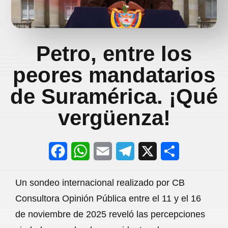
Petro, entre los
peores mandatarios
de Suramérica. ¡Qué
vergüenza!
F
W
E
T
X
S
a
h
m
e
h
Un sondeo internacional realizado por CB
c
a
a
l
a
Consultora Opinión Pública entre el 11 y el 16
e
t
i
e
r
de noviembre de 2025 reveló las percepciones
b
s
l
g
e