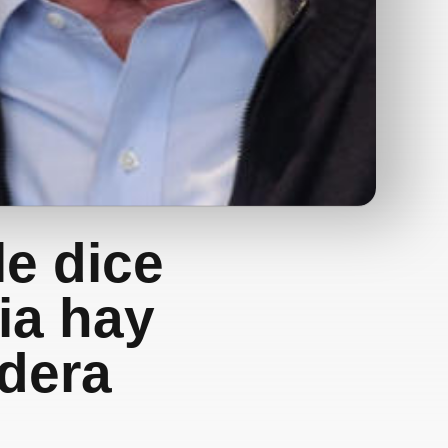
e dice
ia hay
adera