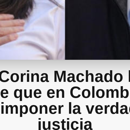
 Corina Machado l
be que en Colomb
imponer la verd
justicia