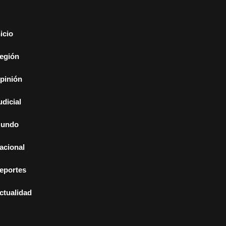
nicio
egión
pinión
udicial
undo
acional
eportes
ctualidad