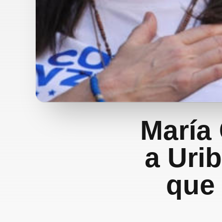
María
a Uri
que 