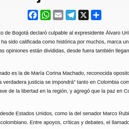
F
W
E
T
X
S
a
h
m
e
h
o de Bogotá declaró culpable al expresidente Álvaro Urib
c
a
a
l
a
 ha sido calificada como histórica por muchos, marca un
e
t
i
e
r
las opiniones están divididas, desde fuera también lleg
b
s
l
g
e
o
A
r
ado es la de María Corina Machado, reconocida oposit
o
p
a
 verdadera justicia se impondrá” tanto en Colombia com
k
p
m
ave de la libertad en la región, y agregó que la paz en 
 desde Estados Unidos, como la del senador Marco Rubio
l colombiano. Entre apoyos, críticas y debates, el llamado