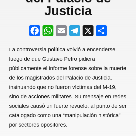
Justicia
F
W
E
T
X
S
a
h
m
e
h
La controversia política volvió a encenderse
c
a
a
l
a
luego de que Gustavo Petro pidiera
e
t
i
e
r
públicamente el informe forense sobre la muerte
b
s
l
g
e
de los magistrados del Palacio de Justicia,
o
A
r
insinuando que no fueron víctimas del M-19,
sino de acciones militares. Su mensaje en redes
o
p
a
sociales causó un fuerte revuelo, al punto de ser
k
p
m
catalogado como una “manipulación histórica”
por sectores opositores.