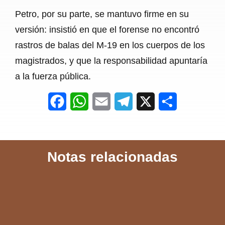
Petro, por su parte, se mantuvo firme en su
versión: insistió en que el forense no encontró
rastros de balas del M-19 en los cuerpos de los
magistrados, y que la responsabilidad apuntaría
a la fuerza pública.
F
W
E
T
X
S
a
h
m
e
h
c
a
a
l
a
Notas relacionadas
e
t
i
e
r
b
s
l
g
e
o
A
r
o
p
a