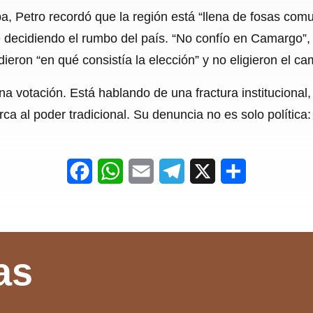
a, Petro recordó que la región está “llena de fosas com
e decidiendo el rumbo del país. “No confío en Camargo”,
eron “en qué consistía la elección” y no eligieron el cam
a votación. Está hablando de una fractura institucional,
cerca al poder tradicional. Su denuncia no es solo política
F
W
E
T
X
S
a
h
m
e
h
c
a
a
l
a
e
t
i
e
r
as
b
s
l
g
e
o
A
r