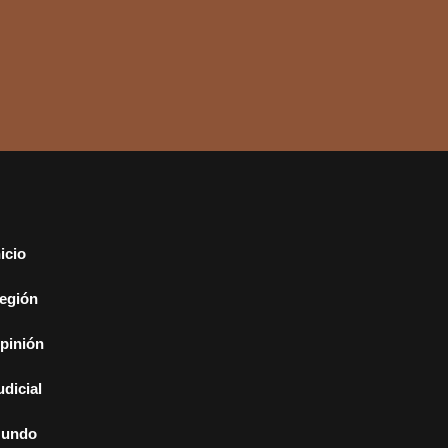
nicio
egión
pinión
udicial
undo