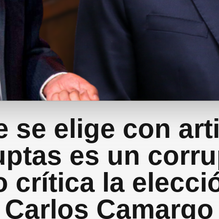
e se elige con ar
uptas es un corru
o crítica la elecci
Carlos Camargo