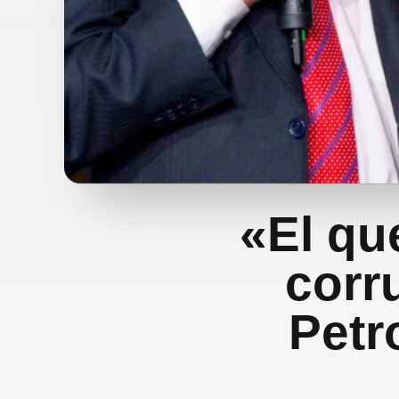
«El qu
corr
Petr