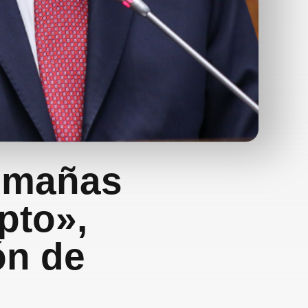
timañas
pto»,
ón de