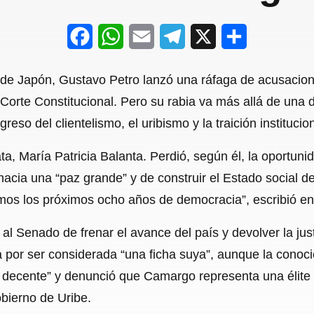
F
W
E
T
X
S
a
h
m
e
h
de Japón, Gustavo Petro lanzó una ráfaga de acusacione
c
a
a
l
a
rte Constitucional. Pero su rabia va más allá de una de
e
t
i
e
r
greso del clientelismo, el uribismo y la traición institucion
b
s
l
g
e
ta, María Patricia Balanta. Perdió, según él, la oportuni
o
A
r
hacia una “paz grande” y de construir el Estado social 
o
p
a
mos los próximos ocho años de democracia”, escribió en
k
p
m
l Senado de frenar el avance del país y devolver la justic
 por ser considerada “una ficha suya”, aunque la conoci
 decente” y denunció que Camargo representa una élite 
bierno de Uribe.