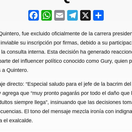
F
W
E
T
X
S
a
h
m
e
h
Quintero, fue excluido oficialmente de la carrera preside
c
a
a
l
a
inviable su inscripción por firmas, debido a su particip
e
t
i
e
r
la consulta interna. Esta decisión ha generado reaccione
b
s
l
g
e
 parte del influencer político conocido como Gury, quien 
o
A
r
 a Quintero.
o
p
a
 directo: “Especial saludo para el jefe de la bacrim del 
k
p
m
 y agrega que “muy pronto pagarás por todo el daño que l
ultos siempre llega”, insinuando que las decisiones to
cuencias. El tono del mensaje mezcla ironía con indigna
 el exalcalde.