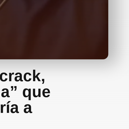
crack,
da” que
ría a