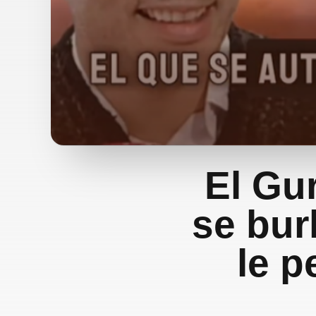
El Gu
se bur
le p