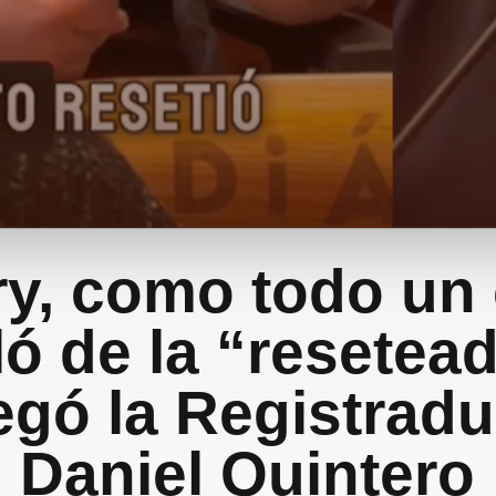
ry, como todo un 
ló de la “resetea
egó la Registradu
Daniel Quintero