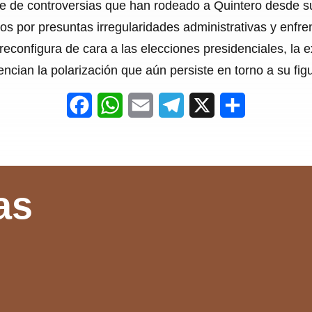
e de controversias que han rodeado a Quintero desde su
os por presuntas irregularidades administrativas y enfre
reconfigura de cara a las elecciones presidenciales, la e
cian la polarización que aún persiste en torno a su figu
F
W
E
T
X
S
a
h
m
e
h
c
a
a
l
a
e
t
i
e
r
as
b
s
l
g
e
o
A
r
o
p
a
k
p
m