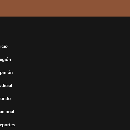
nicio
egión
pinión
udicial
undo
acional
eportes