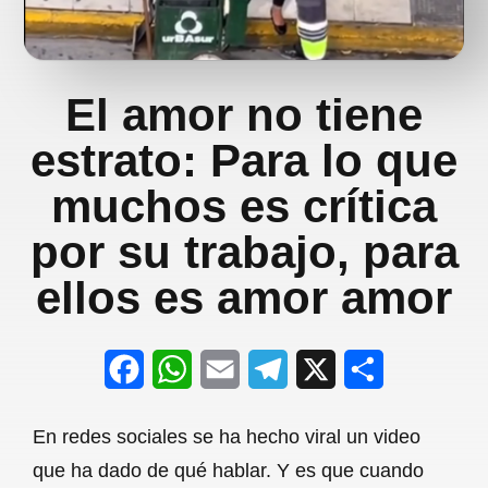
El amor no tiene
estrato: Para lo que
muchos es crítica
por su trabajo, para
ellos es amor amor
F
W
E
T
X
S
a
h
m
e
h
En redes sociales se ha hecho viral un video
c
a
a
l
a
que ha dado de qué hablar. Y es que cuando
e
t
i
e
r