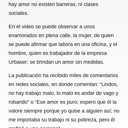
hay amor no existen barreras, ni clases
b
s
l
g
e
sociales.
o
A
r
En el video se puede observar a unos
o
p
a
enamorados en plena calle, la mujer, de quien
k
p
m
se puede afirmar que labora en una oficina, y el
hombre, quien es trabajador de la empresa
Urbaser; se brindan un amor sin medidas.
La publicación ha recibido miles de comentarios
en redes sociales, en donde comentan: “Lindos,
no hay trabajo malo, lo malo es andar de vago y
robando” o “Ese amor es puro; espero que él la
valore siempre porque yo quise a alguien así; no
me importaba su trabajo ni su pobreza, pero él