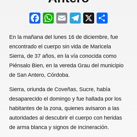
F
W
E
T
X
S
a
h
m
e
h
En la mañana del lunes 16 de diciembre, fue
c
a
a
l
a
encontrado el cuerpo sin vida de Maricela
e
t
i
e
r
Sierra, de 37 años, en la vía conocida como
b
s
l
g
e
Piénsalo Bien, en la vereda Grau del municipio
o
A
r
de San Antero, Córdoba.
o
p
a
Sierra, oriunda de Coveñas, Sucre, había
k
p
m
desaparecido el domingo y fue hallada por los
habitantes de la zona, quienes avisaron a las
autoridades al descubrir el cuerpo con heridas
de arma blanca y signos de incineración.