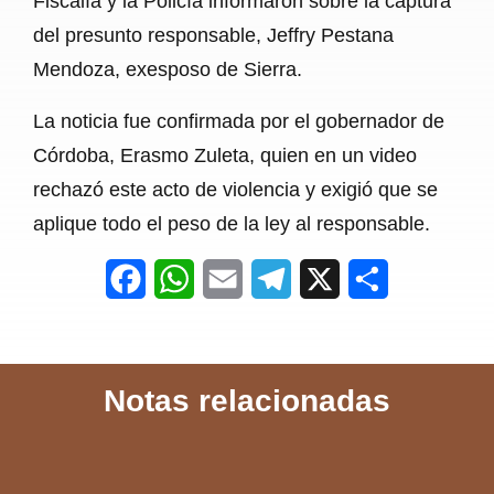
Fiscalía y la Policía informaron sobre la captura
del presunto responsable, Jeffry Pestana
Mendoza, exesposo de Sierra.
La noticia fue confirmada por el gobernador de
Córdoba, Erasmo Zuleta, quien en un video
rechazó este acto de violencia y exigió que se
aplique todo el peso de la ley al responsable.
F
W
E
T
X
S
a
h
m
e
h
c
a
a
l
a
Notas relacionadas
e
t
i
e
r
b
s
l
g
e
o
A
r