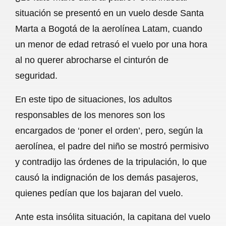
c
a
a
l
a
situación se presentó en un vuelo desde Santa
e
t
i
e
r
Marta a Bogotá de la aerolínea Latam, cuando
b
s
l
g
e
un menor de edad retrasó el vuelo por una hora
o
A
r
al no querer abrocharse el cinturón de
seguridad.
o
p
a
k
p
m
En este tipo de situaciones, los adultos
responsables de los menores son los
encargados de ‘poner el orden’, pero, según la
aerolínea, el padre del niño se mostró permisivo
y contradijo las órdenes de la tripulación, lo que
causó la indignación de los demás pasajeros,
quienes pedían que los bajaran del vuelo.
Ante esta insólita situación, la capitana del vuelo