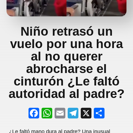
Niño retrasó un
vuelo por una hora
al no querer
abrocharse el
cinturón ¿Le faltó
autoridad al padre?
F
W
E
T
X
S
a
h
m
e
h
¿Le faltó mano dura al padre? Una inusual