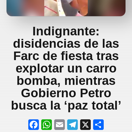
Indignante:
disidencias de las
Farc de fiesta tras
explotar un carro
bomba, mientras
Gobierno Petro
busca la ‘paz total’
F
W
E
T
X
S