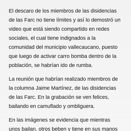
a
h
m
e
h
El descaro de los miembros de las disidencias
c
a
a
l
a
de las Farc no tiene límites y así lo demostró un
e
t
i
e
r
video que está siendo compartido en redes
b
s
l
g
e
sociales, el cual tiene indignados a la
o
A
r
comunidad del municipio vallecaucano, puesto
que luego de activar carro bomba dentro de la
o
p
a
población, se habrían ido de rumba.
k
p
m
La reunión que habrían realizado miembros de
la columna Jaime Martínez, de las disidencias
de las Farc. En la grabación se ven felices,
bailando en camuflado y ombliguera.
En las imágenes se evidencia que mientras
unos bailan, otros beben y tiene en sus manos