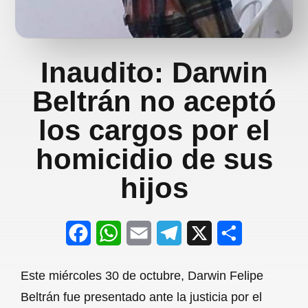
Inaudito: Darwin
Beltrán no aceptó
los cargos por el
homicidio de sus
hijos
F
W
E
T
X
S
a
h
m
e
h
Este miércoles 30 de octubre, Darwin Felipe
c
a
a
l
a
Beltrán fue presentado ante la justicia por el
e
t
i
e
r