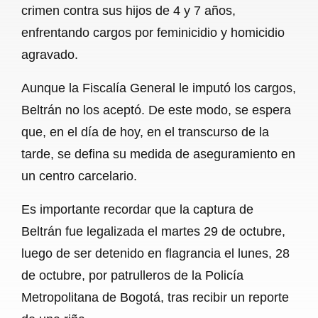
crimen contra sus hijos de 4 y 7 años,
b
s
l
g
e
enfrentando cargos por feminicidio y homicidio
o
A
r
agravado.
o
p
a
Aunque la Fiscalía General le imputó los cargos,
k
p
m
Beltrán no los aceptó. De este modo, se espera
que, en el día de hoy, en el transcurso de la
tarde, se defina su medida de aseguramiento en
un centro carcelario.
Es importante recordar que la captura de
Beltrán fue legalizada el martes 29 de octubre,
luego de ser detenido en flagrancia el lunes, 28
de octubre, por patrulleros de la Policía
Metropolitana de Bogotá, tras recibir un reporte