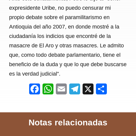
expresidente Uribe, no puedo censurar mi
propio debate sobre el paramilitarismo en
Antioquia del año 2007, en donde mostré a la
ciudadanía los indicios que encontré de la
masacre de El Aro y otras masacres. Le admito
que, como todo debate parlamentario, tiene el
beneficio de la duda y que lo que debe buscarse
es la verdad judicial”.
F
W
E
T
X
S
a
h
m
e
h
c
a
a
l
a
Notas relacionadas
e
t
i
e
r
b
s
l
g
e