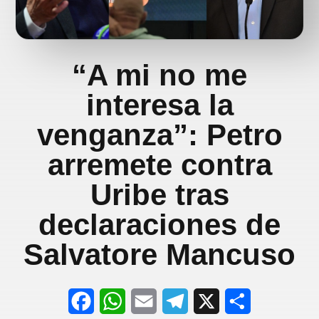
“A mi no me
interesa la
venganza”: Petro
arremete contra
Uribe tras
declaraciones de
Salvatore Mancuso
F
W
E
T
X
S