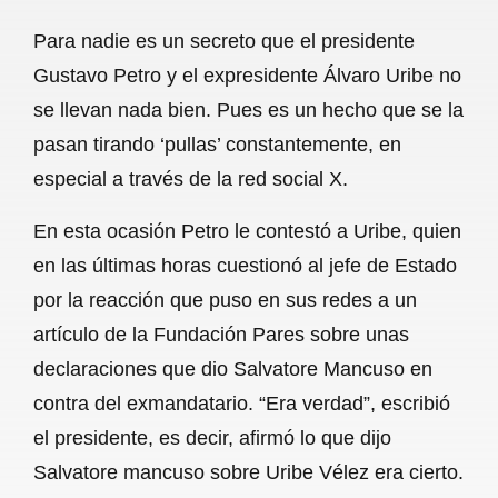
a
h
m
e
h
Para nadie es un secreto que el presidente
c
a
a
l
a
Gustavo Petro y el expresidente Álvaro Uribe no
e
t
i
e
r
se llevan nada bien. Pues es un hecho que se la
b
s
l
g
e
pasan tirando ‘pullas’ constantemente, en
o
A
r
especial a través de la red social X.
o
p
a
En esta ocasión Petro le contestó a Uribe, quien
k
p
m
en las últimas horas cuestionó al jefe de Estado
por la reacción que puso en sus redes a un
artículo de la Fundación Pares sobre unas
declaraciones que dio Salvatore Mancuso en
contra del exmandatario. “Era verdad”, escribió
el presidente, es decir, afirmó lo que dijo
Salvatore mancuso sobre Uribe Vélez era cierto.