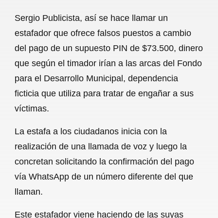
a
h
m
e
h
Sergio Publicista, así se hace llamar un
c
a
a
l
a
estafador que ofrece falsos puestos a cambio
e
t
i
e
r
del pago de un supuesto PIN de $73.500, dinero
b
s
l
g
e
que según el timador irían a las arcas del Fondo
o
A
r
para el Desarrollo Municipal, dependencia
ficticia que utiliza para tratar de engañar a sus
o
p
a
víctimas.
k
p
m
La estafa a los ciudadanos inicia con la
realización de una llamada de voz y luego la
concretan solicitando la confirmación del pago
vía WhatsApp de un número diferente del que
llaman.
Este estafador viene haciendo de las suyas