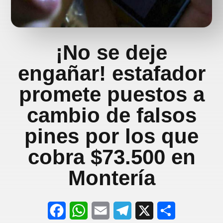
¡No se deje
engañar! estafador
promete puestos a
cambio de falsos
pines por los que
cobra $73.500 en
Montería
F
W
E
T
X
S