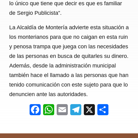
lo único que tiene que decir es que es familiar
de Sergio Publicista”.
La Alcaldía de Montería advierte esta situación a
los monterianos para que no caigan en esta ruin
y penosa trampa que juega con las necesidades
de las personas en busca de quitarles su dinero.
Además, desde la administración municipal
también hace el llamado a las personas que han
tenido comunicación con este sujeto para que lo
denuncien ante las autoridades.
F
W
E
T
X
S
a
h
m
e
h
c
a
a
l
a