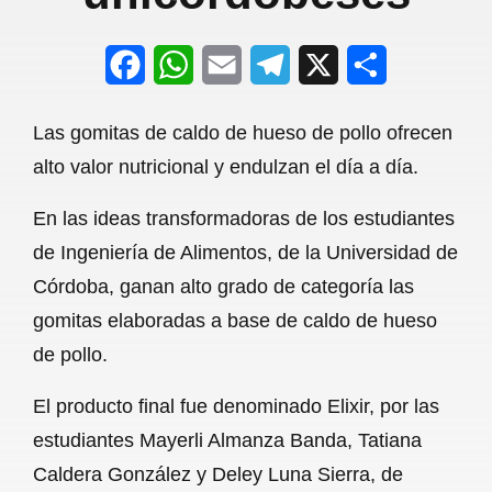
F
W
E
T
X
S
a
h
m
e
h
Las gomitas de caldo de hueso de pollo ofrecen
c
a
a
l
a
alto valor nutricional y endulzan el día a día.
e
t
i
e
r
En las ideas transformadoras de los estudiantes
b
s
l
g
e
de Ingeniería de Alimentos, de la Universidad de
o
A
r
Córdoba, ganan alto grado de categoría las
o
p
a
gomitas elaboradas a base de caldo de hueso
k
p
m
de pollo.
El producto final fue denominado Elixir, por las
estudiantes Mayerli Almanza Banda, Tatiana
Caldera González y Deley Luna Sierra, de