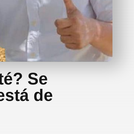
té? Se
está de