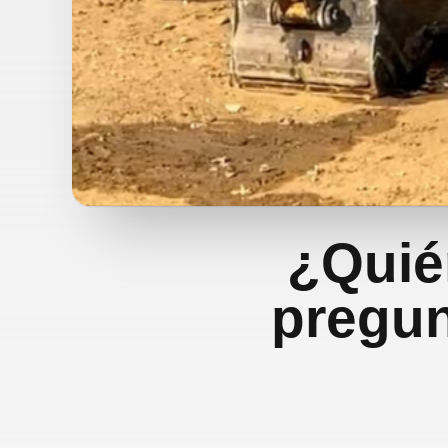
¿Quié
pregun