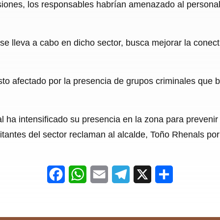
iones, los responsables habrían amenazado al personal 
e lleva a cabo en dicho sector, busca mejorar la conectivi
sto afectado por la presencia de grupos criminales que b
l ha intensificado su presencia en la zona para prevenir 
bitantes del sector reclaman al alcalde, Toño Rhenals po
F
W
E
T
X
S
a
h
m
e
h
c
a
a
l
a