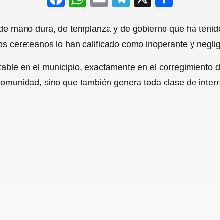
a
h
m
e
h
a de mano dura, de templanza y de gobierno que ha tenido
c
a
a
l
a
s cereteanos lo han calificado como inoperante y neglig
e
t
i
e
r
ble en el municipio, exactamente en el corregimiento de
b
s
l
g
e
 comunidad, sino que también genera toda clase de inte
o
A
r
o
p
a
k
p
m