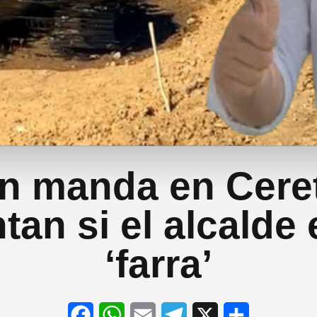
n manda en Cere
tan si el alcalde 
‘farra’
F
W
E
T
X
S