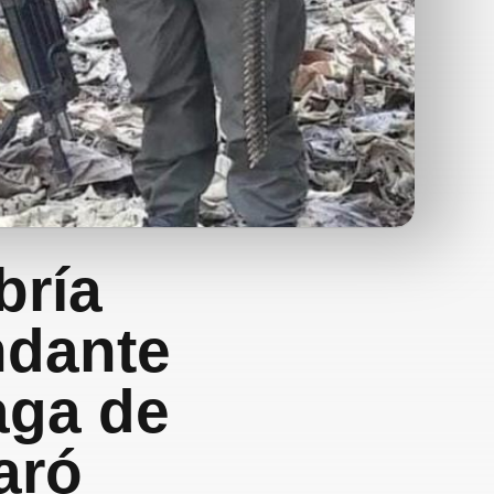
bría
ndante
aga de
aró