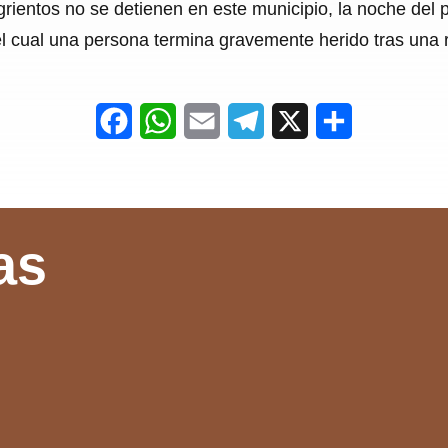
grientos no se detienen en este municipio, la noche de
l cual una persona termina gravemente herido tras una ri
F
W
E
T
X
S
a
h
m
e
h
c
a
a
l
a
e
t
i
e
r
as
b
s
l
g
e
o
A
r
o
p
a
k
p
m