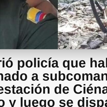
ió policía que ha
nado a subcoma
 estación de Cién
o y luego se disp