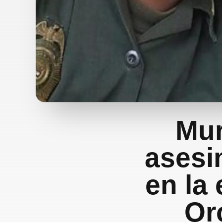
Mur
asesi
en la
Or