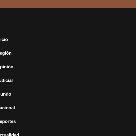
nicio
egión
pinión
udicial
undo
acional
eportes
ctualidad