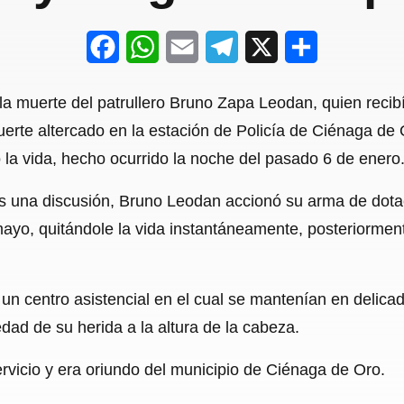
F
W
E
T
X
S
a
h
m
e
h
 la muerte del patrullero Bruno Zapa Leodan, quien recib
c
a
a
l
a
fuerte altercado en la estación de Policía de Ciénaga de
e
t
i
e
r
la vida, hecho ocurrido la noche del pasado 6 de enero
b
s
l
g
e
s una discusión, Bruno Leodan accionó su arma de dotaci
o
A
r
amayo, quitándole la vida instantáneamente, posteriormen
o
p
a
k
p
m
a un centro asistencial en el cual se mantenían en delica
edad de su herida a la altura de la cabeza.
vicio y era oriundo del municipio de Ciénaga de Oro.