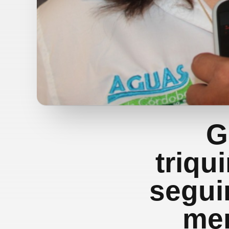
G
triqu
segui
men