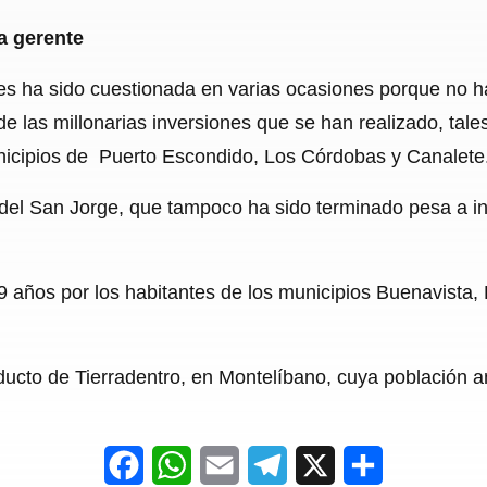
a gerente
les ha sido cuestionada en varias ocasiones porque no 
 las millonarias inversiones que se han realizado, tal
unicipios de Puerto Escondido, Los Córdobas y Canalete
 del San Jorge, que tampoco ha sido terminado pesa a i
 años por los habitantes de los municipios Buenavista, 
ucto de Tierradentro, en Montelíbano, cuya población an
F
W
E
T
X
S