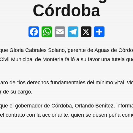
Córdoba
F
W
E
T
X
S
a
h
m
e
h
 que Gloria Cabrales Solano, gerente de Aguas de Córdob
c
a
a
l
a
ivil Municipal de Montería falló a su favor una tutela q
e
t
i
e
r
b
s
l
g
e
mparo de “los derechos fundamentales del mínimo vital, vi
o
A
r
r de su cargo.
o
p
a
e que el gobernador de Córdoba, Orlando Benítez, infor
k
p
m
el contrato con la accionante, quien se desempeña co