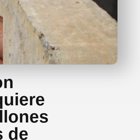
on
quiere
llones
s de