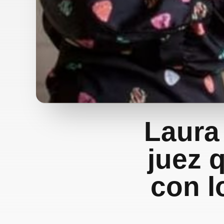
Laura 
juez 
con l