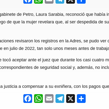
a
h
m
e
h
e gabinete de Petro, Laura Sarabia, reconoció que había 
c
a
a
l
a
go de que la mujer revelara que, al ser despedida de 
e
t
i
e
r
b
s
l
g
e
ciones revisaron los registros en la Adres, se pudo ver 
o
A
r
ue en julio de 2022, tan solo unos meses antes de trabaj
o
p
a
le tocó aceptar ante el juez que durante los casi cuatro
k
p
m
 correspondientes de seguridad social y, además, no inc
la justicia a compensar a su exniñera, con los pagos qu
F
W
E
T
X
S
a
h
m
e
h