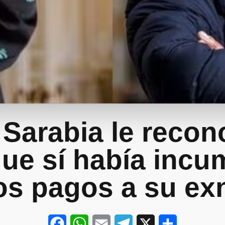
Sarabia le recon
que sí había incu
os pagos a su ex
F
W
E
T
X
S