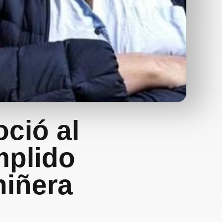
oció al
mplido
niñera