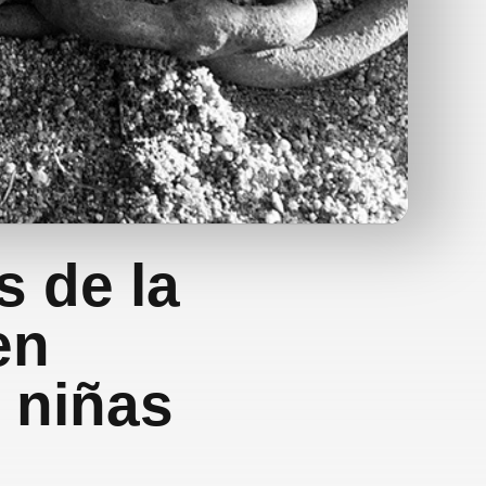
s de la
en
 niñas