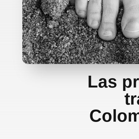
Las pr
t
Colom