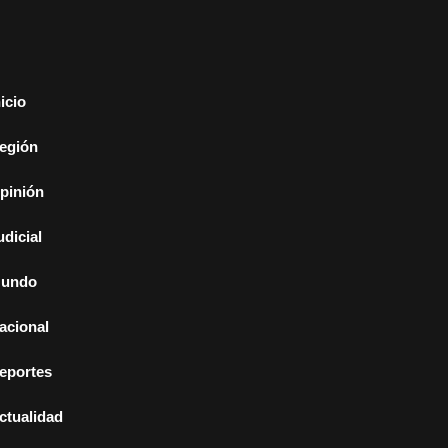
nicio
egión
pinión
udicial
undo
acional
eportes
ctualidad