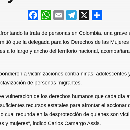
F
W
E
T
X
S
a
h
m
e
h
 afrontando la trata de personas en Colombia, una grav
c
a
a
l
a
rmitió que la delegada para los Derechos de las Mujeres
e
t
i
e
r
s a lo largo y ancho del territorio nacional, acompañar
b
s
l
g
e
o
A
r
pondieron a victimizaciones contra niñas, adolescentes y
o
p
a
sclavización de personas migrantes.
k
p
m
ave vulneración de los derechos humanos que cada día 
 suficientes recursos estatales para afrontar el accionar
 cual redunda en la desprotección de quienes son víctim
s y mujeres”, indicó Carlos Camargo Assis.