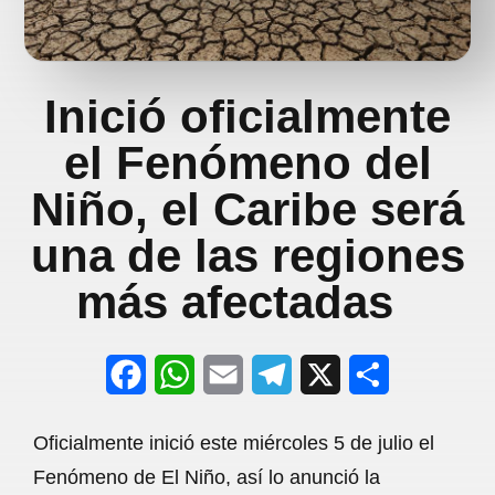
Inició oficialmente
el Fenómeno del
Niño, el Caribe será
una de las regiones
más afectadas
F
W
E
T
X
S
a
h
m
e
h
Oficialmente inició este miércoles 5 de julio el
c
a
a
l
a
Fenómeno de El Niño, así lo anunció la
e
t
i
e
r