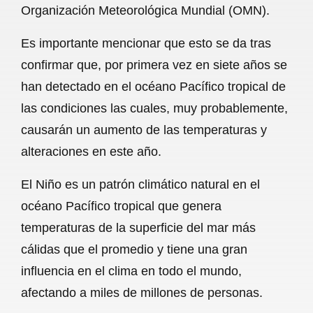
Organización Meteorológica Mundial (OMN).
b
s
l
g
e
Es importante mencionar que esto se da tras
o
A
r
confirmar que, por primera vez en siete años se
o
p
a
han detectado en el océano Pacífico tropical de
k
p
m
las condiciones las cuales, muy probablemente,
causarán un aumento de las temperaturas y
alteraciones en este año.
El Niño es un patrón climático natural en el
océano Pacífico tropical que genera
temperaturas de la superficie del mar más
cálidas que el promedio y tiene una gran
influencia en el clima en todo el mundo,
afectando a miles de millones de personas.