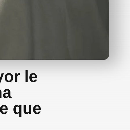
yor le
na
je que