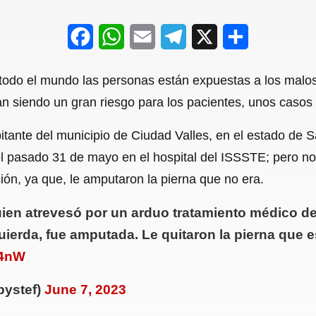
F
W
E
T
X
S
a
h
m
e
h
 todo el mundo las personas están expuestas a los malo
c
a
a
l
a
n siendo un gran riesgo para los pacientes, unos casos
e
t
i
e
r
bitante del municipio de Ciudad Valles, en el estado de 
b
s
l
g
e
el pasado 31 de mayo en el hospital del ISSSTE; pero n
o
A
r
ión, ya que, le amputaron la pierna que no era.
o
p
a
ien atrevesó por un arduo tratamiento médico de
k
p
m
quierda, fue amputada. Le quitaron la pierna que 
A4nW
bystef)
June 7, 2023