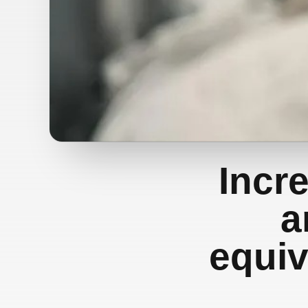
Incre
a
equiv