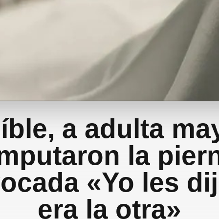
íble, a adulta ma
mputaron la pier
ocada «Yo les di
era la otra»