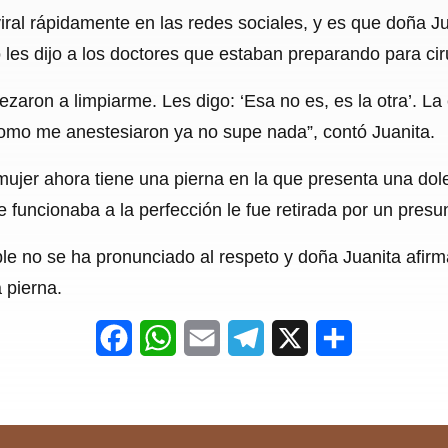
viral rápidamente en las redes sociales, y es que doña J
les dijo a los doctores que estaban preparando para ciru
ezaron a limpiarme. Les digo: ‘Esa no es, es la otra’. L
como me anestesiaron ya no supe nada”, contó Juanita.
ujer ahora tiene una pierna en la que presenta una dol
 le funcionaba a la perfección le fue retirada por un pre
ble no se ha pronunciado al respeto y doña Juanita afirm
 pierna.
F
W
E
T
X
S
a
h
m
e
h
c
a
a
l
a
e
t
i
e
r