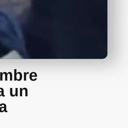
ombre
a un
a