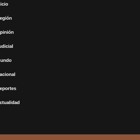
nicio
egión
pinión
udicial
undo
acional
eportes
ctualidad