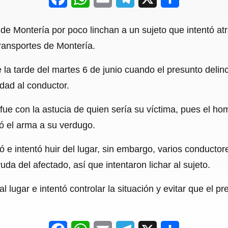
a
h
m
e
h
 de Montería por poco linchan a un sujeto que intentó at
c
a
a
l
a
Transportes de Montería.
e
t
i
e
r
la tarde del martes 6 de junio cuando el presunto delinc
b
s
l
g
e
idad al conductor.
o
A
r
o
p
a
 fue con la astucia de quien sería su víctima, pues el h
tó el arma a su verdugo.
k
p
m
ó e intentó huir del lugar, sin embargo, varios conducto
uda del afectado, así que intentaron lichar al sujeto.
al lugar e intentó controlar la situación y evitar que el p