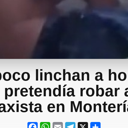
poco linchan a h
 pretendía robar 
taxista en Monterí
F
W
E
T
X
S