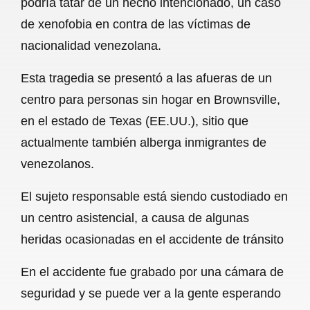
podría tatar de un hecho intencionado, un caso
o
A
r
de xenofobia en contra de las víctimas de
nacionalidad venezolana.
o
p
a
k
p
m
Esta tragedia se presentó a las afueras de un
centro para personas sin hogar en Brownsville,
en el estado de Texas (EE.UU.), sitio que
actualmente también alberga inmigrantes de
venezolanos.
El sujeto responsable está siendo custodiado en
un centro asistencial, a causa de algunas
heridas ocasionadas en el accidente de tránsito
En el accidente fue grabado por una cámara de
seguridad y se puede ver a la gente esperando