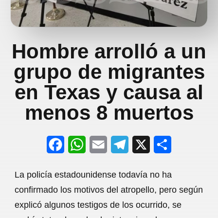
Hombre arrolló a un
grupo de migrantes
en Texas y causa al
menos 8 muertos
F
W
E
T
X
S
a
h
m
e
h
La policía estadounidense todavía no ha
c
a
a
l
a
confirmado los motivos del atropello, pero según
e
t
i
e
r
explicó algunos testigos de los ocurrido, se
b
s
l
g
e