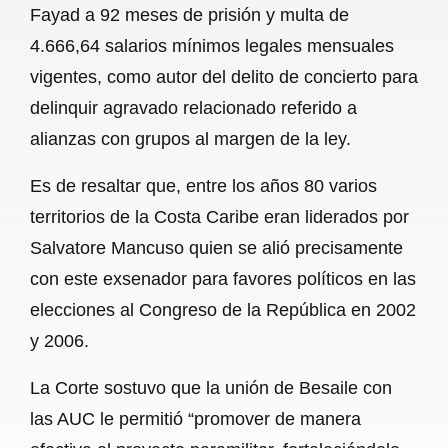
Fayad a 92 meses de prisión y multa de
b
s
l
g
e
4.666,64 salarios mínimos legales mensuales
o
A
r
vigentes, como autor del delito de concierto para
delinquir agravado relacionado referido a
o
p
a
alianzas con grupos al margen de la ley.
k
p
m
Es de resaltar que, entre los años 80 varios
territorios de la Costa Caribe eran liderados por
Salvatore Mancuso quien se alió precisamente
con este exsenador para favores políticos en las
elecciones al Congreso de la República en 2002
y 2006.
La Corte sostuvo que la unión de Besaile con
las AUC le permitió “promover de manera