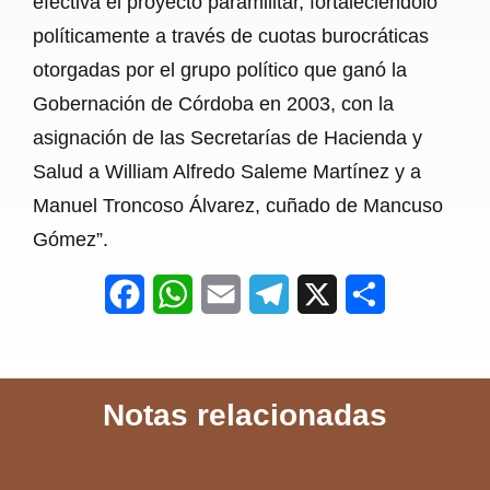
efectiva el proyecto paramilitar, fortaleciéndolo
políticamente a través de cuotas burocráticas
otorgadas por el grupo político que ganó la
Gobernación de Córdoba en 2003, con la
asignación de las Secretarías de Hacienda y
Salud a William Alfredo Saleme Martínez y a
Manuel Troncoso Álvarez, cuñado de Mancuso
Gómez”.
F
W
E
T
X
S
a
h
m
e
h
c
a
a
l
a
Notas relacionadas
e
t
i
e
r
b
s
l
g
e