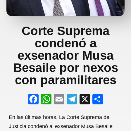
Corte Suprema
condenó a
exsenador Musa
Besaile por nexos
con paramilitares
F
W
E
T
X
S
a
h
m
e
h
En las últimas horas, La Corte Suprema de
c
a
a
l
a
Justicia condenó al exsenador Musa Besaile
e
t
i
e
r