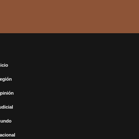
nicio
egión
pinión
udicial
undo
acional