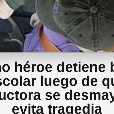
ño héroe detiene 
scolar luego de q
uctora se desmay
evita tragedia