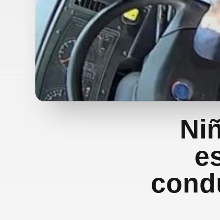
Ni
e
cond