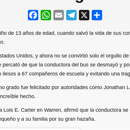
F
W
E
T
X
S
a
h
m
e
h
iño de 13 años de edad, cuando salvó la vida de sus co
c
a
a
l
a
n.
e
t
i
e
r
tados Unidos, y ahora no se convirtió solo el orgullo de
b
s
l
g
e
percató de que la conductora del bus se desmayó y poste
o
A
r
o ilesos a 67 compañeros de escuela y evitando una trag
o
p
a
mo grado fue felicitado por autoridades como Jonathan La
k
p
m
increíble hecho.
a Lois E. Carter en Warren, afirmó que la conductora s
equeño y a su familia por su gran hazaña.