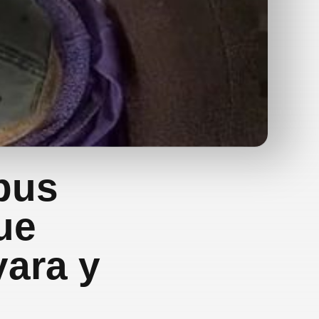
bus
ue
ara y