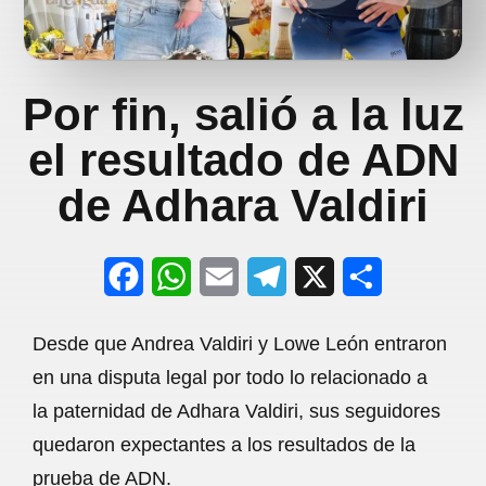
Por fin, salió a la luz
el resultado de ADN
de Adhara Valdiri
F
W
E
T
X
S
a
h
m
e
h
Desde que Andrea Valdiri y Lowe León entraron
c
a
a
l
a
en una disputa legal por todo lo relacionado a
e
t
i
e
r
la paternidad de Adhara Valdiri, sus seguidores
b
s
l
g
e
quedaron expectantes a los resultados de la
o
A
r
prueba de ADN.