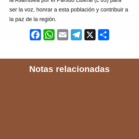
ser la voz, honrar a esta población y contribuir a
la paz de la región.
F
W
E
T
X
S
a
h
m
e
h
c
a
a
l
a
Notas relacionadas
e
t
i
e
r
b
s
l
g
e
o
A
r
o
p
a
k
p
m