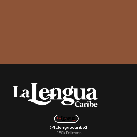
@lalenguacaribe1
+150k Followers