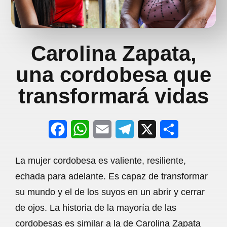
Carolina Zapata,
una cordobesa que
transformará vidas
F
W
E
T
X
S
a
h
m
e
h
La mujer cordobesa es valiente, resiliente,
c
a
a
l
a
echada para adelante. Es capaz de transformar
e
t
i
e
r
su mundo y el de los suyos en un abrir y cerrar
b
s
l
g
e
de ojos. La historia de la mayoría de las
o
A
r
cordobesas es similar a la de Carolina Zapata