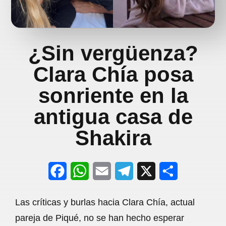
¿Sin vergüenza?
Clara Chía posa
sonriente en la
antigua casa de
Shakira
F
W
E
T
X
S
a
h
m
e
h
Las críticas y burlas hacia Clara Chía, actual
c
a
a
l
a
pareja de Piqué, no se han hecho esperar
e
t
i
e
r