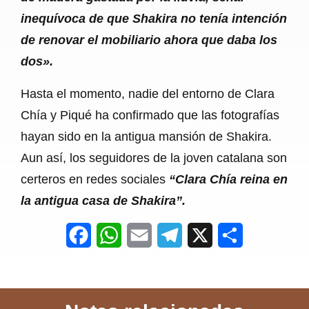
inequívoca de que Shakira no tenía intención
de renovar el mobiliario ahora que daba los
dos».
Hasta el momento, nadie del entorno de Clara
Chía y Piqué ha confirmado que las fotografías
hayan sido en la antigua mansión de Shakira.
Aun así, los seguidores de la joven catalana son
certeros en redes sociales
“Clara Chía reina en
la antigua casa de Shakira”.
F
W
E
T
X
S
a
h
m
e
h
c
a
a
l
a