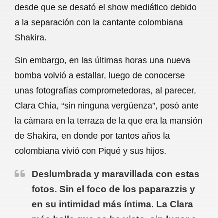
desde que se desató el show mediático debido
b
s
l
g
e
a la separación con la cantante colombiana
o
A
r
Shakira.
o
p
a
Sin embargo, en las últimas horas una nueva
k
p
m
bomba volvió a estallar, luego de conocerse
unas fotografías comprometedoras, al parecer,
Clara Chía, “sin ninguna vergüenza”, posó ante
la cámara en la terraza de la que era la mansión
de Shakira, en donde por tantos años la
colombiana vivió con Piqué y sus hijos.
Deslumbrada y maravillada con estas
fotos. Sin el foco de los paparazzis y
en su intimidad más íntima. La Clara