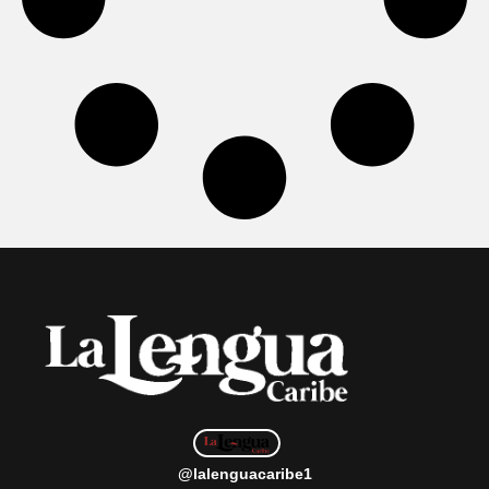
@lalenguacaribe1