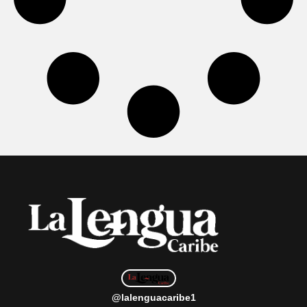
@lalenguacaribe1