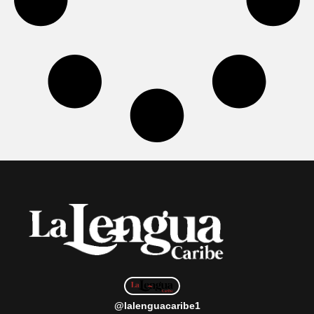
@lalenguacaribe1