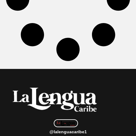
@lalenguacaribe1