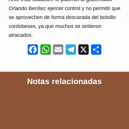
Orlando Benítez ejercer control y no permitir que
se aprovechen de forma descarada del bolsillo
cordobeses, ya que muchos se sintieron
atracados.
F
W
E
T
X
S
a
h
m
e
h
c
a
a
l
a
Notas relacionadas
e
t
i
e
r
b
s
l
g
e
o
A
r
o
p
a
k
p
m