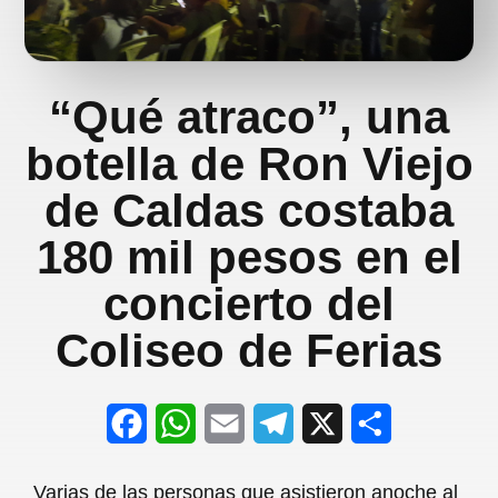
“Qué atraco”, una
botella de Ron Viejo
de Caldas costaba
180 mil pesos en el
concierto del
Coliseo de Ferias
F
W
E
T
X
S
a
h
m
e
h
Varias de las personas que asistieron anoche al