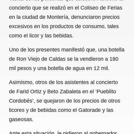
c
a
a
l
a
concierto que se realizó en el Coliseo de Ferias
e
t
i
e
r
en la ciudad de Montería, denunciaron precios
b
s
l
g
e
excesivos en los productos de consumo, tales
o
A
r
como el licor y las bebidas.
o
p
a
Uno de los presentes manifestó que, una botella
k
p
m
de Ron Viejo de Caldas se la vendieron a 180
mil pesos y una botella de agua en 12 mil.
Asimismo, otros de los asistentes al concierto
de Farid Ortiz y Beto Zabaleta en el ‘Pueblito
Cordobés’, se quejaron de los precios de otros
licores y de bebidas como el Gatorade y las
gaseosas.
Ante esta situación, le pidieron al gobernador