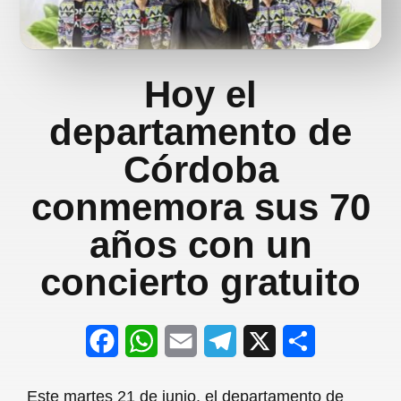
Hoy el
departamento de
Córdoba
conmemora sus 70
años con un
concierto gratuito
F
W
E
T
X
S
a
h
m
e
h
Este martes 21 de junio, el departamento de