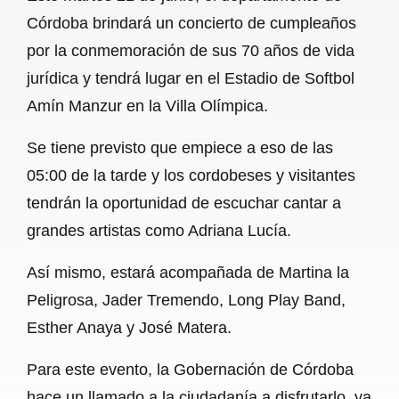
c
a
a
l
a
Córdoba brindará un concierto de cumpleaños
e
t
i
e
r
por la conmemoración de sus 70 años de vida
b
s
l
g
e
jurídica y tendrá lugar en el Estadio de Softbol
o
A
r
Amín Manzur en la Villa Olímpica.
o
p
a
Se tiene previsto que empiece a eso de las
k
p
m
05:00 de la tarde y los cordobeses y visitantes
tendrán la oportunidad de escuchar cantar a
grandes artistas como Adriana Lucía.
Así mismo, estará acompañada de Martina la
Peligrosa, Jader Tremendo, Long Play Band,
Esther Anaya y José Matera.
Para este evento, la Gobernación de Córdoba
hace un llamado a la ciudadanía a disfrutarlo, ya