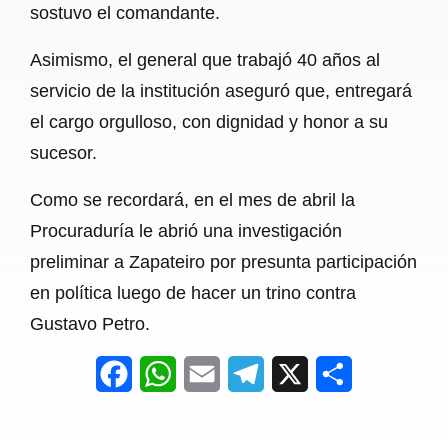
sostuvo el comandante.
Asimismo, el general que trabajó 40 años al
servicio de la institución aseguró que, entregará
el cargo orgulloso, con dignidad y honor a su
sucesor.
Como se recordará, en el mes de abril la
Procuraduría le abrió una investigación
preliminar a Zapateiro por presunta participación
en política luego de hacer un trino contra
Gustavo Petro.
F
W
E
T
X
S
a
h
m
e
h
c
a
a
l
a