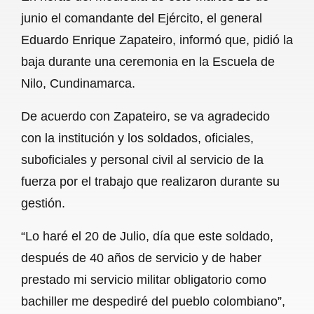
c
a
a
l
a
junio el comandante del Ejército, el general
e
t
i
e
r
Eduardo Enrique Zapateiro, informó que, pidió la
b
s
l
g
e
baja durante una ceremonia en la Escuela de
o
A
r
Nilo, Cundinamarca.
o
p
a
De acuerdo con Zapateiro, se va agradecido
k
p
m
con la institución y los soldados, oficiales,
suboficiales y personal civil al servicio de la
fuerza por el trabajo que realizaron durante su
gestión.
“Lo haré el 20 de Julio, día que este soldado,
después de 40 años de servicio y de haber
prestado mi servicio militar obligatorio como
bachiller me despediré del pueblo colombiano”,