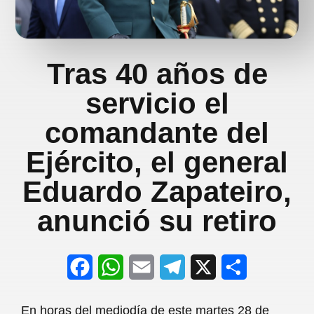
Tras 40 años de
servicio el
comandante del
Ejército, el general
Eduardo Zapateiro,
anunció su retiro
F
W
E
T
X
S
a
h
m
e
h
En horas del mediodía de este martes 28 de