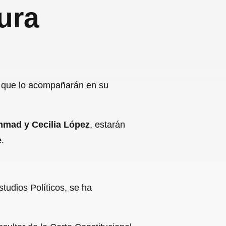
ura
s que lo acompañarán en su
mad y Cecilia López
, estarán
e
.
tudios Políticos, se ha