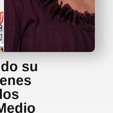
ndo su
ienes
 los
 Medio