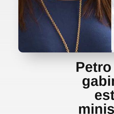
Petro
gabi
est
minis