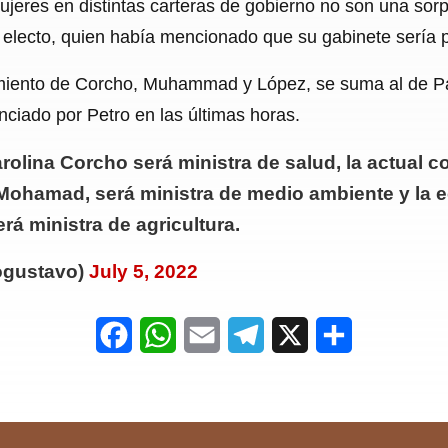
jeres en distintas carteras de gobierno no son una sor
 electo, quien había mencionado que su gabinete sería p
ento de Corcho, Muhammad y López, se suma al de Patri
nciado por Petro en las últimas horas.
olina Corcho será ministra de salud, la actual c
Mohamad, será ministra de medio ambiente y la e
á ministra de agricultura.
ogustavo)
July 5, 2022
F
W
E
T
X
S
a
h
m
e
h
c
a
a
l
a
e
t
i
e
r