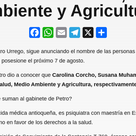
biente y Agricult
F
W
E
T
X
S
a
h
m
e
h
etro Urrego, sigue anunciando el nombre de las persona
c
a
a
l
a
 posesione el próximo 7 de agosto.
e
t
i
e
r
tro dio a conocer que
Carolina Corcho, Susana Muham
b
s
l
g
e
Salud, Medio Ambiente y Agricultura, respectivament
o
A
r
o
p
a
 suman al gabinete de Petro?
k
p
m
da médica antioqueña, es psiquiatra con maestría en Es
smo en favor de los derechos a la salud.