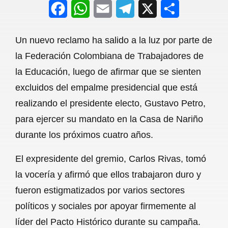
F
W
E
T
X
S
a
h
m
e
h
Un nuevo reclamo ha salido a la luz por parte de
c
a
a
l
a
la Federación Colombiana de Trabajadores de
e
t
i
e
r
la Educación, luego de afirmar que se sienten
b
s
l
g
e
excluidos del empalme presidencial que está
o
A
r
realizando el presidente electo, Gustavo Petro,
para ejercer su mandato en la Casa de Nariño
o
p
a
durante los próximos cuatro años.
k
p
m
El expresidente del gremio, Carlos Rivas, tomó
la vocería y afirmó que ellos trabajaron duro y
fueron estigmatizados por varios sectores
políticos y sociales por apoyar firmemente al
líder del Pacto Histórico durante su campaña.