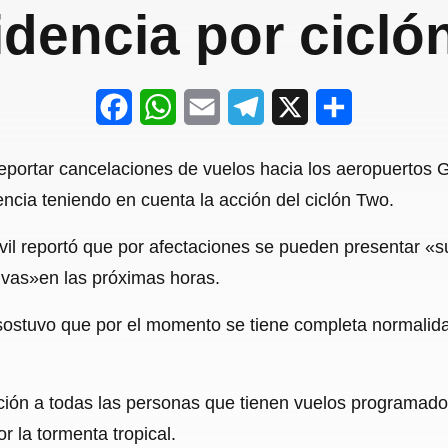
idencia por cicló
F
W
E
T
X
S
a
h
m
e
h
eportar cancelaciones de vuelos hacia los aeropuertos G
c
a
a
l
a
cia teniendo en cuenta la acción del ciclón Two.
e
t
i
e
r
ivil reportó que por afectaciones se pueden presentar «
b
s
l
g
e
ivas»en las próximas horas.
o
A
r
o
p
a
, sostuvo que por el momento se tiene completa normalid
k
p
m
ción a todas las personas que tienen vuelos programado
r la tormenta tropical.