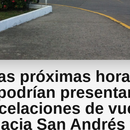
las próximas hora
podrían presenta
celaciones de vu
acia San Andrés