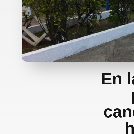
En 
can
h