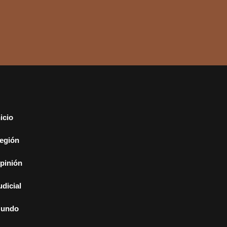
nicio
egión
pinión
udicial
undo