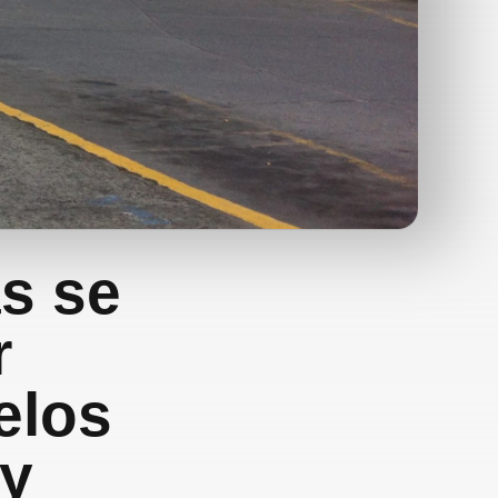
s se
r
elos
 y