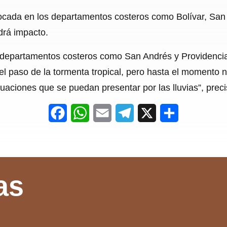
nfocada en los departamentos costeros como Bolívar, San
drá impacto.
los departamentos costeros como San Andrés y Providenc
el paso de la tormenta tropical, pero hasta el momento 
uaciones que se puedan presentar por las lluvias”, preci
F
W
E
T
X
S
a
h
m
e
h
c
a
a
l
a
e
t
i
e
r
as
b
s
l
g
e
o
A
r
o
p
a