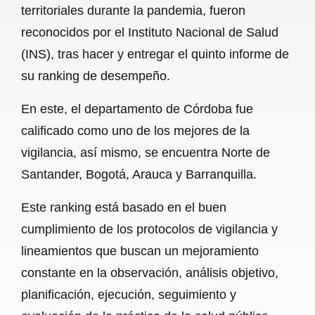
territoriales durante la pandemia, fueron
b
s
l
g
e
reconocidos por el Instituto Nacional de Salud
o
A
r
(INS), tras hacer y entregar el quinto informe de
su ranking de desempeño.
o
p
a
k
p
m
En este, el departamento de Córdoba fue
calificado como uno de los mejores de la
vigilancia, así mismo, se encuentra Norte de
Santander, Bogotá, Arauca y Barranquilla.
Este ranking está basado en el buen
cumplimiento de los protocolos de vigilancia y
lineamientos que buscan un mejoramiento
constante en la observación, análisis objetivo,
planificación, ejecución, seguimiento y