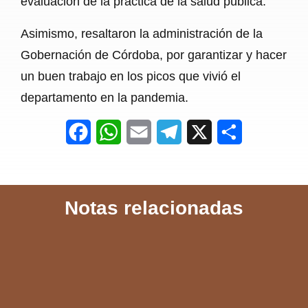
evaluación de la práctica de la salud pública.
Asimismo, resaltaron la administración de la
Gobernación de Córdoba, por garantizar y hacer
un buen trabajo en los picos que vivió el
departamento en la pandemia.
F
W
E
T
X
S
a
h
m
e
h
c
a
a
l
a
Notas relacionadas
e
t
i
e
r
b
s
l
g
e
o
A
r
o
p
a
k
p
m