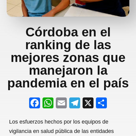
Córdoba en el
ranking de las
mejores zonas que
manejaron la
pandemia en el país
F
W
E
T
X
S
a
h
m
e
h
Los esfuerzos hechos por los equipos de
c
a
a
l
a
vigilancia en salud pública de las entidades
e
t
i
e
r