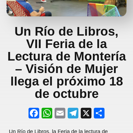
Un Río de Libros,
VII Feria de la
Lectura de Montería
– Visión de Mujer
llega el próximo 18
de octubre
F
W
E
T
X
S
a
h
m
e
h
Un Río de Libros, la Feria de la lectura de