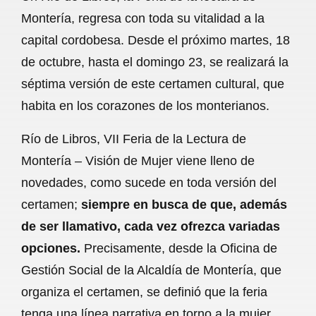
c
a
a
l
a
Montería, regresa con toda su vitalidad a la
e
t
i
e
r
capital cordobesa. Desde el próximo martes, 18
b
s
l
g
e
de octubre, hasta el domingo 23, se realizará la
o
A
r
séptima versión de este certamen cultural, que
habita en los corazones de los monterianos.
o
p
a
k
p
m
Río de Libros, VII Feria de la Lectura de
Montería – Visión de Mujer viene lleno de
novedades, como sucede en toda versión del
certamen;
siempre en busca de que, además
de ser llamativo, cada vez ofrezca variadas
opciones.
Precisamente, desde la Oficina de
Gestión Social de la Alcaldía de Montería, que
organiza el certamen, se definió que la feria
tenga una línea narrativa en torno a la mujer.