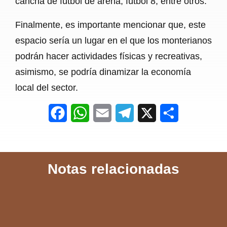
cancha de fútbol de arena, fútbol 8, entre otros.
Finalmente, es importante mencionar que, este
espacio sería un lugar en el que los monterianos
podrán hacer actividades físicas y recreativas,
asimismo, se podría dinamizar la economía
local del sector.
F
W
E
T
X
S
a
h
m
e
h
c
a
a
l
a
Notas relacionadas
e
t
i
e
r
b
s
l
g
e
o
A
r
o
p
a