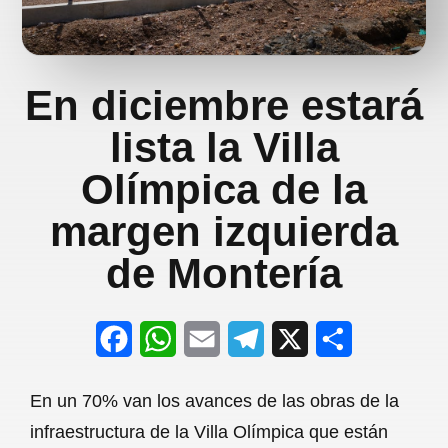
En diciembre estará
lista la Villa
Olímpica de la
margen izquierda
de Montería
F
W
E
T
X
S
a
h
m
e
h
En un 70% van los avances de las obras de la
c
a
a
l
a
infraestructura de la Villa Olímpica que están
e
t
i
e
r