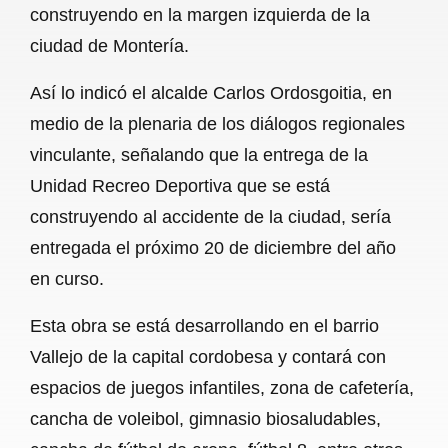
construyendo en la margen izquierda de la
b
s
l
g
e
ciudad de Montería.
o
A
r
Así lo indicó el alcalde Carlos Ordosgoitia, en
o
p
a
medio de la plenaria de los diálogos regionales
k
p
m
vinculante, señalando que la entrega de la
Unidad Recreo Deportiva que se está
construyendo al accidente de la ciudad, sería
entregada el próximo 20 de diciembre del año
en curso.
Esta obra se está desarrollando en el barrio
Vallejo de la capital cordobesa y contará con
espacios de juegos infantiles, zona de cafetería,
cancha de voleibol, gimnasio biosaludables,