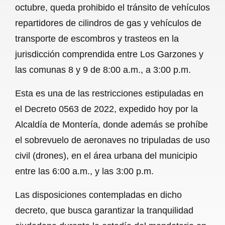
octubre, queda prohibido el tránsito de vehículos
b
s
l
g
e
repartidores de cilindros de gas y vehículos de
o
A
r
transporte de escombros y trasteos en la
jurisdicción comprendida entre Los Garzones y
o
p
a
las comunas 8 y 9 de 8:00 a.m., a 3:00 p.m.
k
p
m
Esta es una de las restricciones estipuladas en
el Decreto 0563 de 2022, expedido hoy por la
Alcaldía de Montería, donde además se prohíbe
el sobrevuelo de aeronaves no tripuladas de uso
civil (drones), en el área urbana del municipio
entre las 6:00 a.m., y las 3:00 p.m.
Las disposiciones contempladas en dicho
decreto, que busca garantizar la tranquilidad