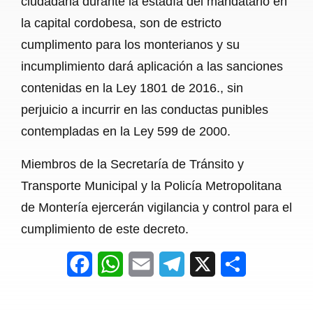
ciudadana durante la estadía del mandatario en
la capital cordobesa, son de estricto
cumplimento para los monterianos y su
incumplimiento dará aplicación a las sanciones
contenidas en la Ley 1801 de 2016., sin
perjuicio a incurrir en las conductas punibles
contempladas en la Ley 599 de 2000.
Miembros de la Secretaría de Tránsito y
Transporte Municipal y la Policía Metropolitana
de Montería ejercerán vigilancia y control para el
cumplimiento de este decreto.
F
W
E
T
X
S
a
h
m
e
h