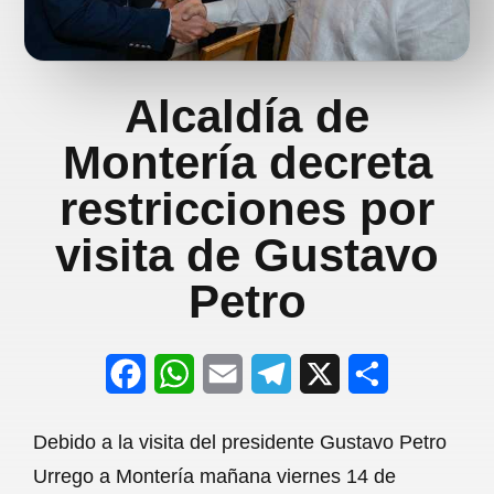
Alcaldía de
Montería decreta
restricciones por
visita de Gustavo
Petro
F
W
E
T
X
S
a
h
m
e
h
Debido a la visita del presidente Gustavo Petro
c
a
a
l
a
Urrego a Montería mañana viernes 14 de
e
t
i
e
r