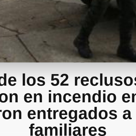
de los 52 reclus
on en incendio e
ron entregados a
familiares