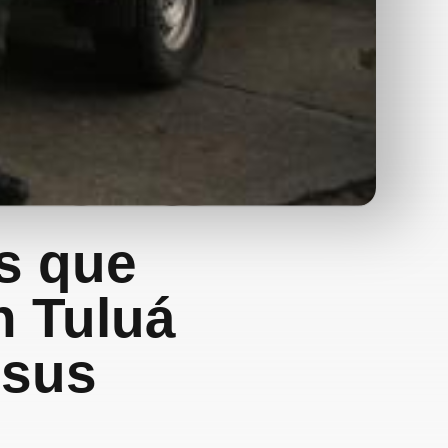
os que
n Tuluá
 sus