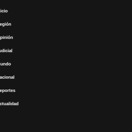
nicio
egión
pinión
udicial
undo
acional
eportes
ctualidad