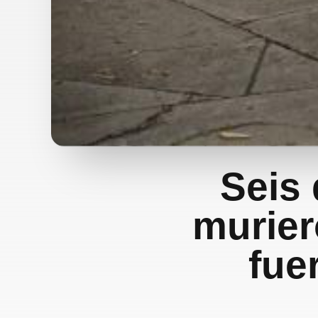
Seis 
murier
fue