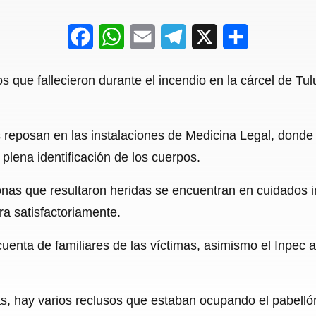
F
W
E
T
X
S
a
h
m
e
h
s que fallecieron durante el incendio en la cárcel de Tu
c
a
a
l
a
e
t
i
e
r
s reposan en las instalaciones de Medicina Legal, donde
b
s
l
g
e
a plena identificación de los cuerpos.
o
A
r
o
p
a
sonas que resultaron heridas se encuentran en cuidados i
ra satisfactoriamente.
k
p
m
cuenta de familiares de las víctimas, asimismo el Inpec 
as, hay varios reclusos que estaban ocupando el pabellón