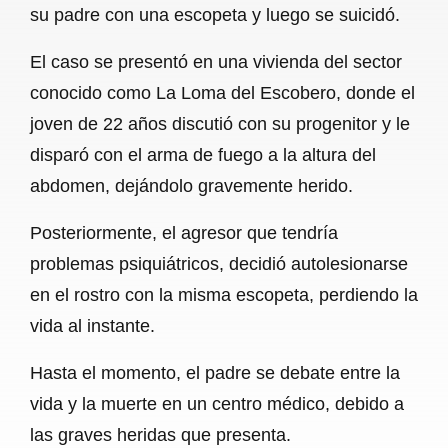
su padre con una escopeta y luego se suicidó.
b
s
l
g
e
El caso se presentó en una vivienda del sector
o
A
r
conocido como La Loma del Escobero, donde el
o
p
a
joven de 22 años discutió con su progenitor y le
k
p
m
disparó con el arma de fuego a la altura del
abdomen, dejándolo gravemente herido.
Posteriormente, el agresor que tendría
problemas psiquiátricos, decidió autolesionarse
en el rostro con la misma escopeta, perdiendo la
vida al instante.
Hasta el momento, el padre se debate entre la
vida y la muerte en un centro médico, debido a
las graves heridas que presenta.