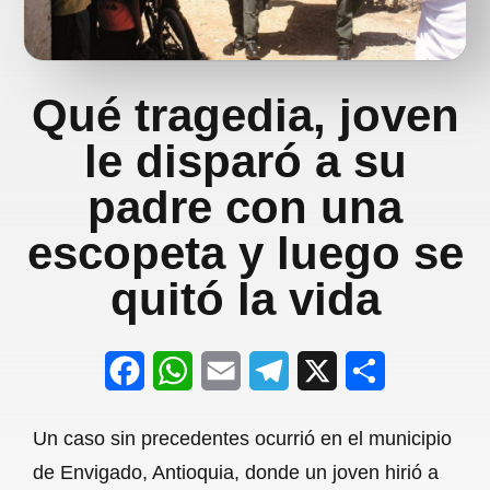
Qué tragedia, joven
le disparó a su
padre con una
escopeta y luego se
quitó la vida
F
W
E
T
X
S
a
h
m
e
h
Un caso sin precedentes ocurrió en el municipio
c
a
a
l
a
de Envigado, Antioquia, donde un joven hirió a
e
t
i
e
r