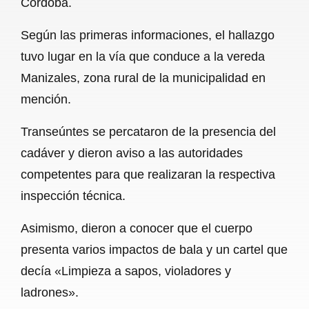
Córdoba.
o
A
r
Según las primeras informaciones, el hallazgo
o
p
a
tuvo lugar en la vía que conduce a la vereda
k
p
m
Manizales, zona rural de la municipalidad en
mención.
Transeúntes se percataron de la presencia del
cadáver y dieron aviso a las autoridades
competentes para que realizaran la respectiva
inspección técnica.
Asimismo, dieron a conocer que el cuerpo
presenta varios impactos de bala y un cartel que
decía «Limpieza a sapos, violadores y
ladrones».