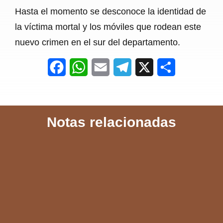
Hasta el momento se desconoce la identidad de
la víctima mortal y los móviles que rodean este
nuevo crimen en el sur del departamento.
F
W
E
T
X
S
a
h
m
e
h
c
a
a
l
a
Notas relacionadas
e
t
i
e
r
b
s
l
g
e
o
A
r
o
p
a
k
p
m