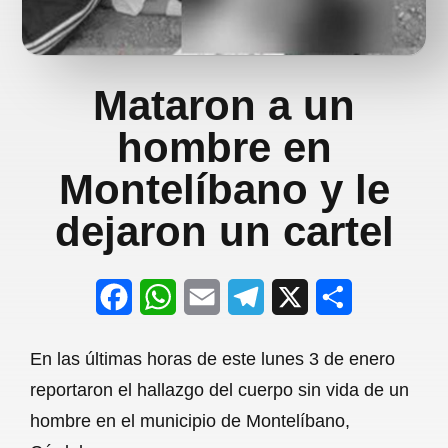
Mataron a un
hombre en
Montelíbano y le
dejaron un cartel
F
W
E
T
X
S
a
h
m
e
h
En las últimas horas de este lunes 3 de enero
c
a
a
l
a
reportaron el hallazgo del cuerpo sin vida de un
e
t
i
e
r
hombre en el municipio de Montelíbano,
b
s
l
g
e