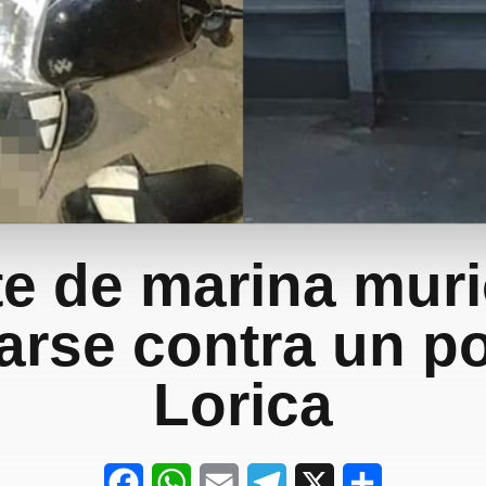
te de marina muri
larse contra un p
Lorica
F
W
E
T
X
S