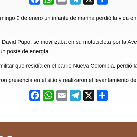
a
h
m
e
h
ingo 2 de enero un infante de marina perdió la vida en 
c
a
a
l
a
e
t
i
e
r
r David Pupo, se movilizaba en su motocicleta por la Av
b
s
l
g
e
 un poste de energía.
o
A
r
o
p
a
militar que residía en el barrio Nueva Colombia, perdió la
k
p
m
on presencia en el sitio y realizaron el levantamiento de
F
W
E
T
X
S
a
h
m
e
h
c
a
a
l
a
e
t
i
e
r