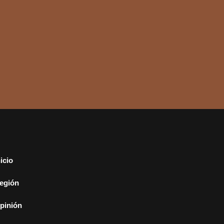
nicio
egión
pinión