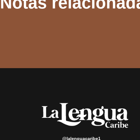
Notas relacionad
@lalenguacaribe1