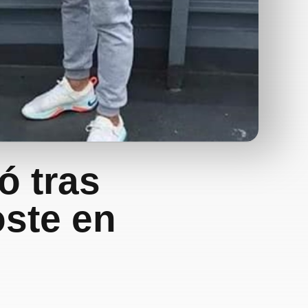
ó tras
oste en