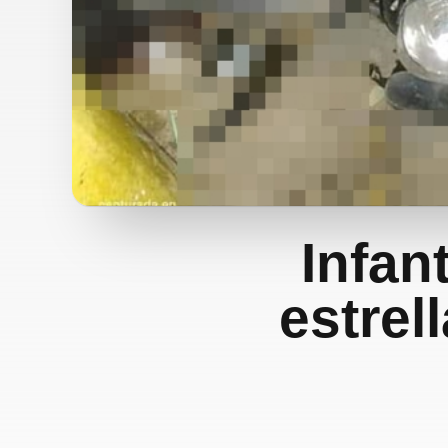
Infan
estrel