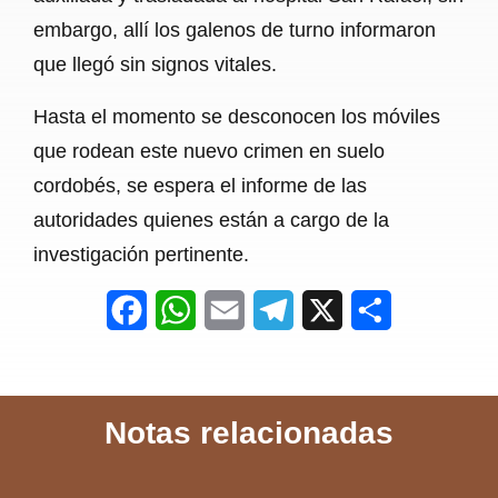
embargo, allí los galenos de turno informaron
que llegó sin signos vitales.
Hasta el momento se desconocen los móviles
que rodean este nuevo crimen en suelo
cordobés, se espera el informe de las
autoridades quienes están a cargo de la
investigación pertinente.
F
W
E
T
X
S
a
h
m
e
h
c
a
a
l
a
Notas relacionadas
e
t
i
e
r
b
s
l
g
e