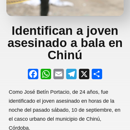
Identifican a joven
asesinado a bala en
Chinú
F
W
E
T
X
S
a
h
m
e
h
Como José Betín Portacio, de 24 años, fue
c
a
a
l
a
identificado el joven asesinado en horas de la
e
t
i
e
r
noche del pasado sábado, 10 de septiembre, en
b
s
l
g
e
el casco urbano del municipio de Chinú,
o
A
r
Córdoba.