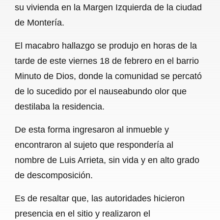
su vivienda en la Margen Izquierda de la ciudad
b
s
l
g
e
de Montería.
o
A
r
El macabro hallazgo se produjo en horas de la
o
p
a
tarde de este viernes 18 de febrero en el barrio
k
p
m
Minuto de Dios, donde la comunidad se percató
de lo sucedido por el nauseabundo olor que
destilaba la residencia.
De esta forma ingresaron al inmueble y
encontraron al sujeto que respondería al
nombre de Luis Arrieta, sin vida y en alto grado
de descomposición.
Es de resaltar que, las autoridades hicieron
presencia en el sitio y realizaron el