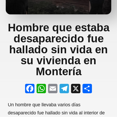
Hombre que estaba
desaparecido fue
hallado sin vida en
su vivienda en
Montería
F
W
E
T
X
S
a
h
m
e
h
Un hombre que llevaba varios días
c
a
a
l
a
desaparecido fue hallado sin vida al interior de
e
t
i
e
r