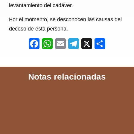
levantamiento del cadáver.
Por el momento, se desconocen las causas del
deceso de esta persona.
F
W
E
T
X
S
a
h
m
e
h
c
a
a
l
a
Notas relacionadas
e
t
i
e
r
b
s
l
g
e
o
A
r
o
p
a
k
p
m