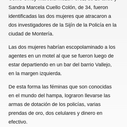
c
a
a
l
a
Sandra Marcela Cuello Colón, de 34, fueron
e
t
i
e
r
identificadas las dos mujeres que atracaron a
b
s
l
g
e
dos investigadores de la Sijín de la Policía en la
o
A
r
ciudad de Montería.
o
p
a
Las dos mujeres habrían escopolaminado a los
k
p
m
agentes en un motel al que se fueron luego de
estar departiendo en un bar del barrio Vallejo,
en la margen izquierda.
De esta forma las féminas que son conocidas
en el mundo del hampa, lograron llevarse las
armas de dotación de los policías, varias
prendas de oro, dos celulares y dinero en
efectivo.