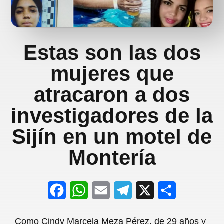
Estas son las dos
mujeres que
atracaron a dos
investigadores de la
Sijín en un motel de
Montería
F
W
E
T
X
S
a
h
m
e
h
Como Cindy Marcela Meza Pérez, de 29 años y