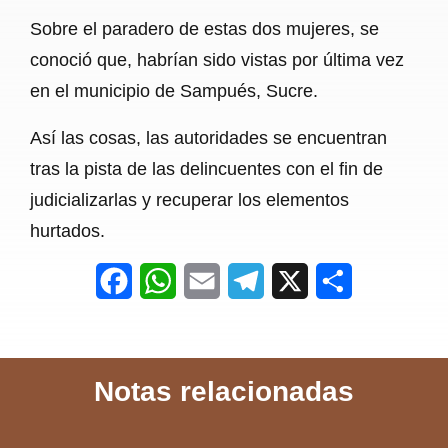
Sobre el paradero de estas dos mujeres, se
conoció que, habrían sido vistas por última vez
en el municipio de Sampués, Sucre.
Así las cosas, las autoridades se encuentran
tras la pista de las delincuentes con el fin de
judicializarlas y recuperar los elementos
hurtados.
F
W
E
T
X
S
a
h
m
e
h
c
a
a
l
a
Notas relacionadas
e
t
i
e
r
b
s
l
g
e